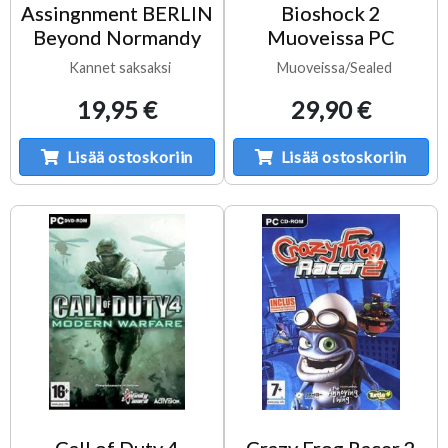
Assingnment BERLIN
Bioshock 2
Beyond Normandy
Muoveissa PC
Kannet saksaksi
Muoveissa/Sealed
19,95 €
29,90 €
Lisää ostoskoriin
Lisää ostoskoriin
Call of Duty 4
Crazy Frog Racer 2