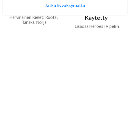
Muoveissa
Magic IV The
Jatka hyväksymättä
Gathering Spirit
Muoveissa/Sealed Erittäin
Käytetty
Harvinainen Kielet: Ruotsi,
Tanska, Norja
Lisäosa Heroes IV peliin
34,90 €
19,90 €
Lisää ostoskoriin
Lisää ostoskoriin