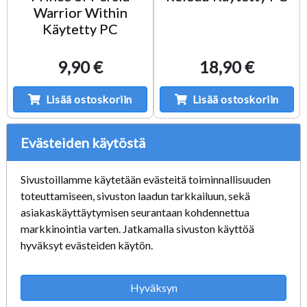
Warrior Within
Käytetty PC
9,90 €
18,90 €
Lisää ostoskoriin
Lisää ostoskoriin
Evästeiden käytöstä
Sivustoillamme käytetään evästeitä toiminnallisuuden
toteuttamiseen, sivuston laadun tarkkailuun, sekä
asiakaskäyttäytymisen seurantaan kohdennettua
markkinointia varten. Jatkamalla sivuston käyttöä
hyväksyt evästeiden käytön.
Hyväksyn
Three Match-3
Heroes Of Might And