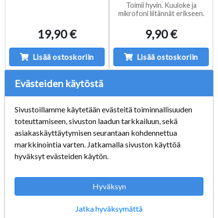
Toimii hyvin. Kuuloke ja
mikrofoni liitännät erikseen.
19,90 €
9,90 €
Lisää ostoskoriin
Lisää ostoskoriin
Evästeiden käytöstä
Sivustoillamme käytetään evästeitä toiminnallisuuden
toteuttamiseen, sivuston laadun tarkkailuun, sekä
asiakaskäyttäytymisen seurantaan kohdennettua
markkinointia varten. Jatkamalla sivuston käyttöä
hyväksyt evästeiden käytön.
Hyväksyn
Star Trek Starfleet
Teaching-you 31
Jatka hyväksymättä
Academy Käytetty
Languages of the