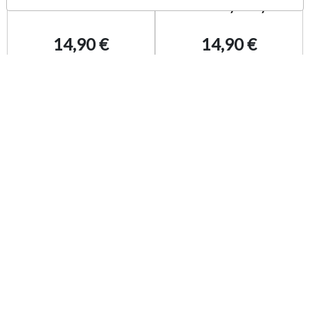
PC
World Käytetty PC
14,90 €
14,90 €
Lisää ostoskoriin
Lisää ostoskoriin
X-Men Legends II
Tom Clancy's
Rise of Apocalypse
Rainbow Six