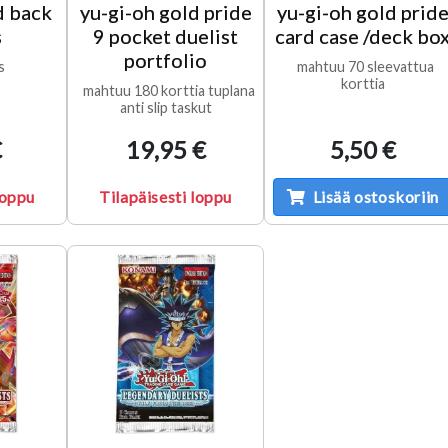
d back
yu-gi-oh gold pride
yu-gi-oh gold prid
s
9 pocket duelist
card case /deck bo
portfolio
s
mahtuu 70 sleevattua
korttia
mahtuu 180 korttia tuplana
anti slip taskut
€
19,95 €
5,50 €
loppu
Tilapäisesti loppu
Lisää ostoskoriin