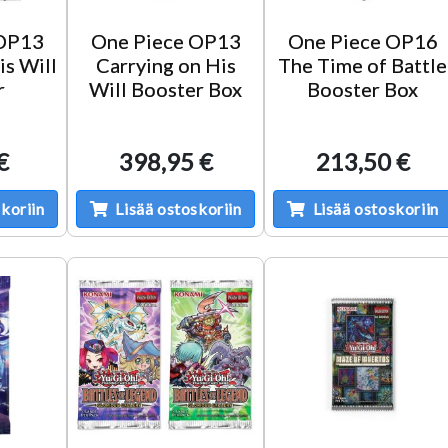
 OP13
One Piece OP13
One Piece OP16
is Will
Carrying on His
The Time of Battle
r
Will Booster Box
Booster Box
€
398,95 €
213,50 €
koriin
Lisää ostoskoriin
Lisää ostoskoriin