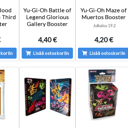
Blood
Yu-Gi-Oh Battle of
Yu-Gi-Oh Maze of
 Third
Legend Glorious
Muertos Booster
ter
Gallery Booster
Julkaisu 19.2
€
4,40 €
4,20 €
koriin
Lisää ostoskoriin
Lisää ostoskoriin