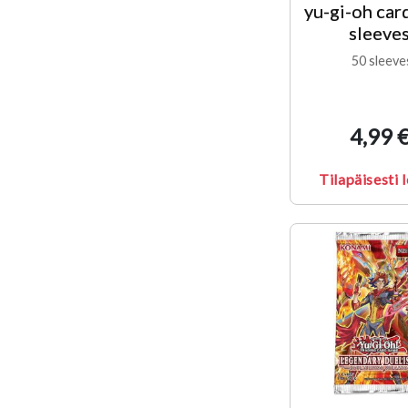
yu-gi-oh car
sleeve
50 sleeve
4,99 
Tilapäisesti 