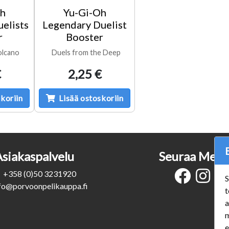
Oh
Yu-Gi-Oh
elists
Legendary Duelist
r
Booster
olcano
Duels from the Deep
€
2,25 €
koriin
Lisää ostoskoriin
Asiakaspalvelu
Seuraa Meit
+358 (0)50 3231920
S
fo@porvoonpelikauppa.fi
t
a
m
e