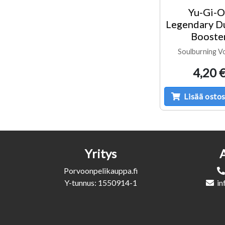
Yu-Gi-
Legendary Du
Booste
Soulburning V
4,20 
Lisää ostos
Yritys
Porvoonpelikauppa.fi
Y-tunnus: 1550914-1
in