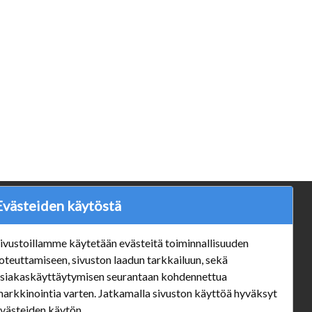
Evästeiden käytöstä
ä
Verkkokauppa
#Yhteiskuntavastuu
ivustoillamme käytetään evästeitä toiminnallisuuden
#porvoonsithlord
oteuttamiseen, sivuston laadun tarkkailuun, sekä
Tilaus- ja toimitusehdot
siakaskäyttäytymisen seurantaan kohdennettua
ALE TUOTTEET
arkkinointia varten. Jatkamalla sivuston käyttöä hyväksyt
Mannerheiminkatu 10 Aukioloajat:
västeiden käytön.