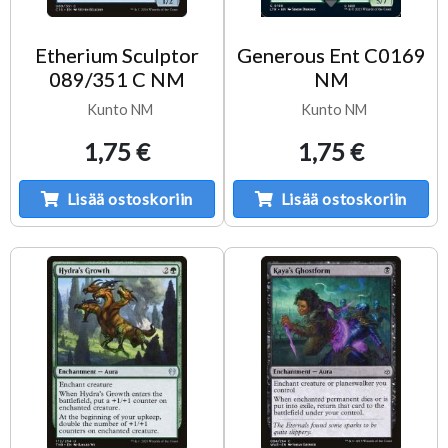
Etherium Sculptor
Generous Ent C0169
089/351 C NM
NM
Kunto NM
Kunto NM
1,75 €
1,75 €
Lisää ostoskoriin
Lisää ostoskoriin