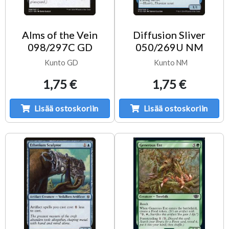
Alms of the Vein
Diffusion Sliver
098/297C GD
050/269U NM
Kunto GD
Kunto NM
1,75 €
1,75 €
Lisää ostoskoriin
Lisää ostoskoriin