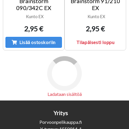
Brainstorm
Brainstorm 91/210
090/342C EX
EX
Kunto EX
Kunto EX
2,95 €
2,95 €
Lisää ostoskoriin
Tilapäisesti loppu
Fabricate 52/249 EX
Malakir Rebirth //