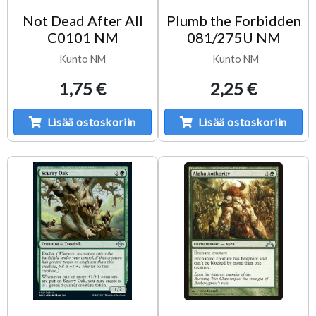
Not Dead After All
Plumb the Forbidden
C0101 NM
081/275U NM
Kunto NM
Kunto NM
1,75 €
2,25 €
Lisää ostoskoriin
Lisää ostoskoriin