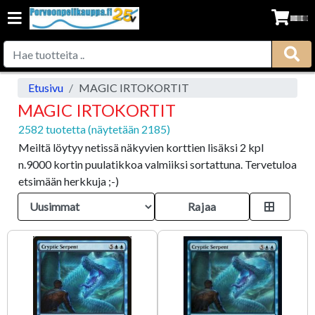
Etusivu
MAGIC IRTOKORTIT
MAGIC IRTOKORTIT
2582 tuotetta (näytetään 2185)
Meiltä löytyy netissä näkyvien korttien lisäksi 2 kpl
n.9000 kortin puulatikkoa valmiiksi sortattuna. Tervetuloa
etsimään herkkuja ;-)
Rajaa