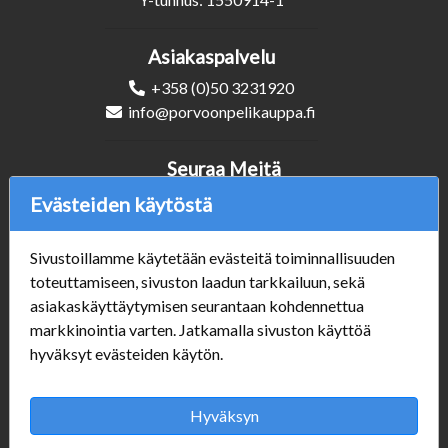
Malakir Mire
Kunto EX
111/280U NM
Kunto NM
4,50 €
12,00 €
Tilapäisesti loppu
Lisää ostoskoriin
Evästeiden käytöstä
Sivustoillamme käytetään evästeitä toiminnallisuuden
toteuttamiseen, sivuston laadun tarkkailuun, sekä
asiakaskäyttäytymisen seurantaan kohdennettua
markkinointia varten. Jatkamalla sivuston käyttöä
hyväksyt evästeiden käytön.
Hyväksyn