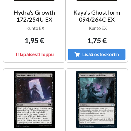
Hydra's Growth
Kaya's Ghostform
172/254U EX
094/264C EX
Kunto EX
Kunto EX
1,95 €
1,75 €
Tilapäisesti loppu
Lisää ostoskoriin