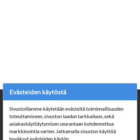
Evästeiden käytöstä
Yritys
Sivustoillamme käytetään evästeitä toiminnallisuuden
Porvoonpelikauppa.fi
toteuttamiseen, sivuston laadun tarkkailuun, sekä
Y-tunnus: 1550914-1
asiakaskäyttäytymisen seurantaan kohdennettua
markkinointia varten. Jatkamalla sivuston käyttöä
Asiakaspalvelu
hyväksyt evästeiden käytön.