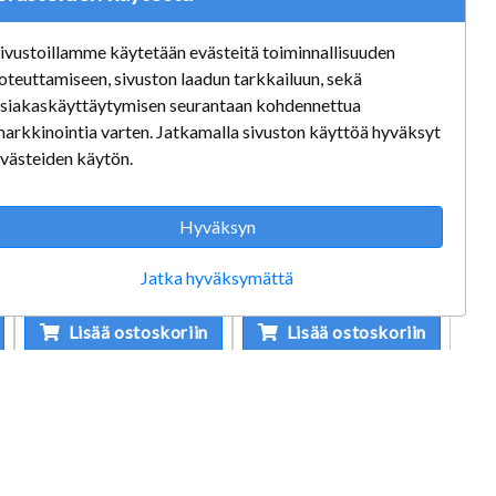
ivustoillamme käytetään evästeitä toiminnallisuuden
oteuttamiseen, sivuston laadun tarkkailuun, sekä
siakaskäyttäytymisen seurantaan kohdennettua
f
Star Wars The
Star Wars Titanium
arkkinointia varten. Jatkamalla sivuston käyttöä hyväksyt
Empire Strikes Back
Series Die Cast
västeiden käytön.
MTV-7
Jabba's Desert
Strike (2008)
Boxed
Hyväksyn
Boxed
59,90 €
17,90 €
Jatka hyväksymättä
Lisää ostoskoriin
Lisää ostoskoriin