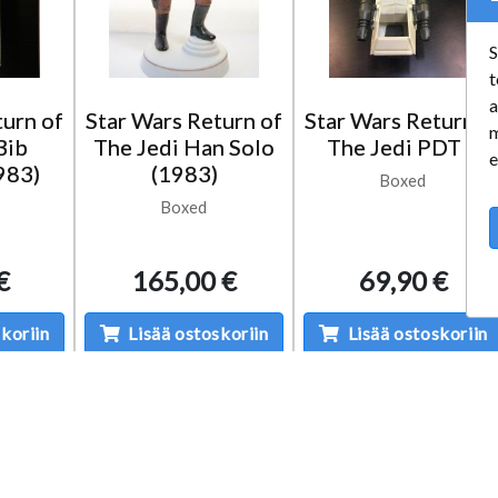
S
t
a
turn of
Star Wars Return of
Star Wars Return o
m
Bib
The Jedi Han Solo
The Jedi PDT 8
e
983)
(1983)
Boxed
Boxed
€
165,00 €
69,90 €
koriin
Lisää ostoskoriin
Lisää ostoskoriin