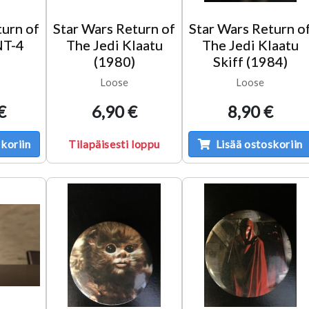
turn of
Star Wars Return of
Star Wars Return o
NT-4
The Jedi Klaatu
The Jedi Klaatu
(1980)
Skiff (1984)
Loose
Loose
€
6,90 €
8,90 €
koriin
Tilapäisesti loppu
Lisää ostoskoriin