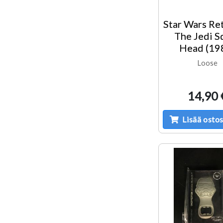
Star Wars Re
The Jedi S
Head (19
Loose
14,90 
Lisää ostos