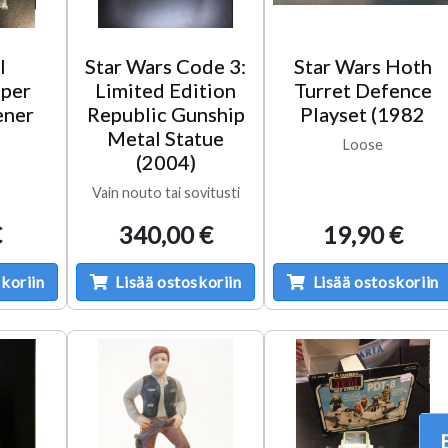
l
Star Wars Code 3:
Star Wars Hoth
per
Limited Edition
Turret Defence
ener
Republic Gunship
Playset (1982
Metal Statue
Loose
(2004)
Vain nouto tai sovitusti
€
340,00 €
19,90 €
koriin
Lisää ostoskoriin
Lisää ostoskoriin