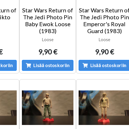
turn of
Star Wars Return of
Star Wars Return o
ikto
The Jedi Photo Pin
The Jedi Photo Pi
Baby Ewok Loose
Emperor's Royal
(1983)
Guard (1983)
Loose
Loose
€
9,90 €
9,90 €
koriin
Lisää ostoskoriin
Lisää ostoskoriin