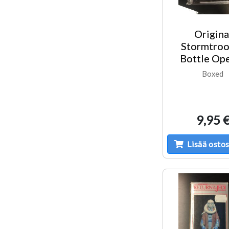
Origina
Stormtroo
Bottle Op
Boxed
9,95 
Lisää ostos