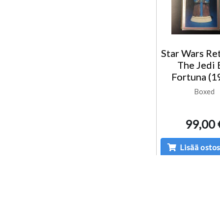
Star Wars Re
The Jedi 
Fortuna (1
Boxed
99,00 
Lisää ostos