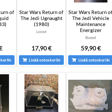
turn of
Star Wars Return of
Star Wars Return o
quid
The Jedi Ugnaught
The Jedi Vehicle
83)
(1980)
Maintenance
Energizer
Loose
Boxed
€
17,90 €
59,90 €
koriin
Lisää ostoskoriin
Lisää ostoskoriin