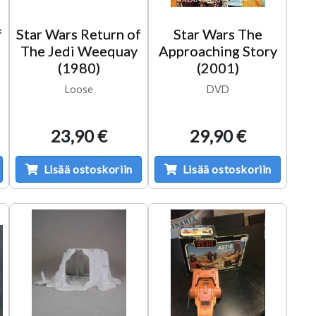
f
Star Wars Return of
Star Wars The
The Jedi Weequay
Approaching Story
(1980)
(2001)
Loose
DVD
23,90 €
29,90 €
Lisää ostoskoriin
Lisää ostoskoriin