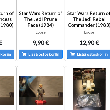
turn of
Star Wars Return of
Star Wars Return o
incess
The Jedi Prune
The Jedi Rebel
(1980)
Face (1984)
Commander (1983
Loose
Loose
€
9,90 €
12,90 €
koriin
Lisää ostoskoriin
Lisää ostoskoriin