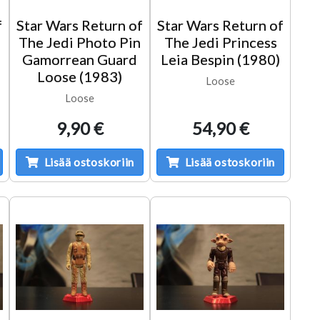
f
Star Wars Return of
Star Wars Return of
n
The Jedi Photo Pin
The Jedi Princess
Gamorrean Guard
Leia Bespin (1980)
Loose (1983)
Loose
Loose
9,90 €
54,90 €
Lisää ostoskoriin
Lisää ostoskoriin