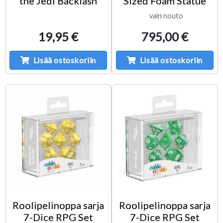
the Jedi Backlash
Sized Foam Statue
vain nouto
19,95 €
795,00 €
Lisää ostoskoriin
Lisää ostoskoriin
Roolipelinoppa sarja
Roolipelinoppa sarja
7-Dice RPG Set
7-Dice RPG Set