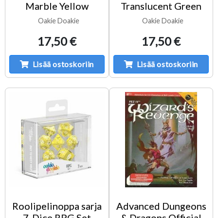
Marble Yellow
Translucent Green
Oakie Doakie
Oakie Doakie
17,50 €
17,50 €
Lisää ostoskoriin
Lisää ostoskoriin
Roolipelinoppa sarja
Advanced Dungeons
7-Dice RPG Set
& Dragons Official