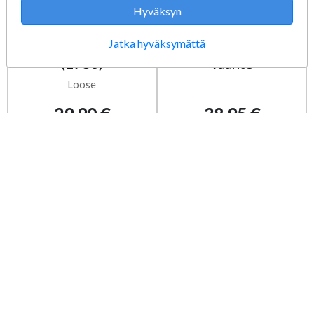
Hyväksyn
Star Wars Return of
Star Wars Gunggan
Jatka hyväksymättä
The Jedi 4 Lom
Sub Kylpy ja Suihku
(1980)
vaahto
Loose
29,90 €
38,95 €
Lisää ostoskoriin
Lisää ostoskoriin